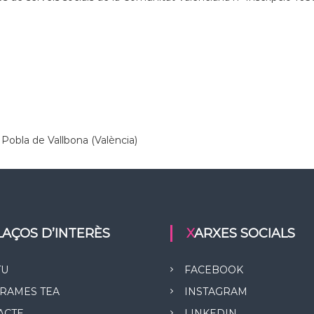
 Pobla de Vallbona (València)
LLAÇOS D’INTERÈS
XARXES SOCIALS
TU
FACEBOOK
RAMES TEA
INSTAGRAM
ACTE
LINKEDIN