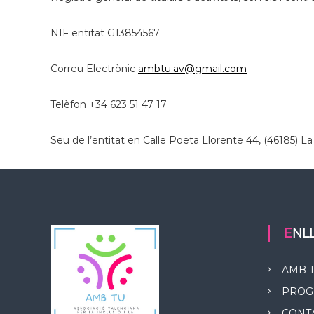
NIF entitat G13854567
Correu Electrònic
ambtu.av@gmail.com
Telèfon +34 623 51 47 17
Seu de l’entitat en Calle Poeta Llorente 44, (46185) La
EN
AMB 
PROG
CONT