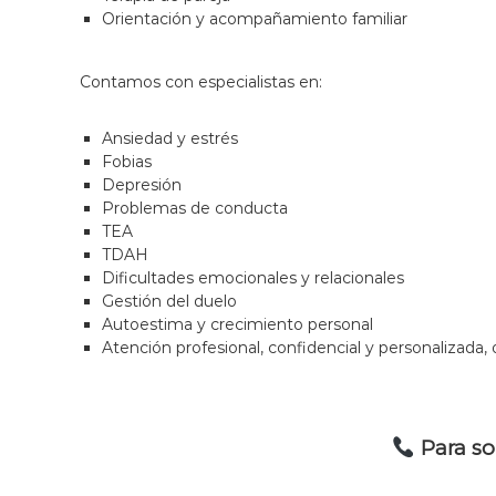
s
Orientación y acompañamiento familiar
i
.
ó
Contamos con especialistas en:
Ansiedad y estrés
Fobias
Depresión
Problemas de conducta
TEA
TDAH
Dificultades emocionales y relacionales
Gestión del duelo
Autoestima y crecimiento personal
Atención profesional, confidencial y personalizada, 
Para sol