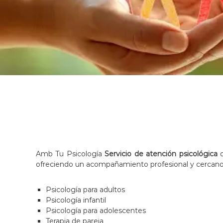
a
l
e
n
c
i
a
n
a
p
e
r
l
Amb Tu Psicología
Servicio de atención psicológica
d
a
ofreciendo un acompañamiento profesional y cercano
i
n
Psicología para adultos
c
Psicología infantil
l
Psicología para adolescentes
u
Terapia de pareja