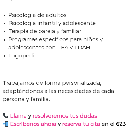
s
i
ó
Psicología de adultos
Psicología infantil y adolescente
Terapia de pareja y familiar
Programas específicos para niños y
adolescentes con TEA y TDAH
Logopedia
Trabajamos de forma personalizada,
adaptándonos a las necesidades de cada
persona y familia.
Llama
y
resolveremos tus dudas
Escríbenos ahora
y
reserva tu cita
en el
623