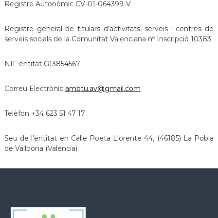
Registre Autonòmic CV-01-064399-V
Registre general de titulars d’activitats, serveis i centres de
serveis socials de la Comunitat Valenciana nº Inscripció 10383
NIF entitat G13854567
Correu Electrònic
ambtu.av@gmail.com
Telèfon +34 623 51 47 17
Seu de l’entitat en Calle Poeta Llorente 44, (46185) La Pobla
de Vallbona (València)