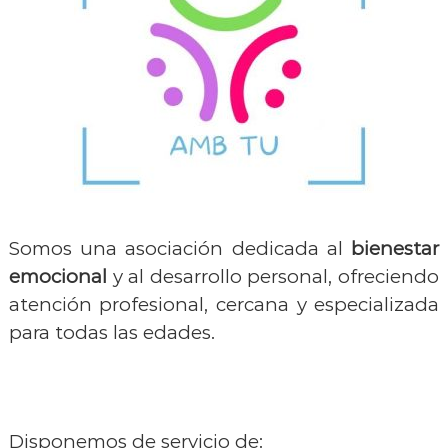
l
e
n
c
i
a
n
a
p
e
Somos una asociación dedicada al
bienestar
r
emocional
y al desarrollo personal, ofreciendo
l
a
atención profesional, cercana y especializada
i
para todas las edades.
n
c
l
u
Disponemos de servicio de: